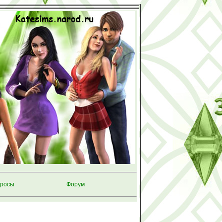
росы
Форум