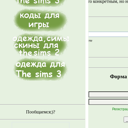
Для тех кто пришёл за чем то конкретным, но не знает
по сайту (с низу)
Короче, Welcome !!!
на сайте
в интернете
Или войдите
Форма входа
Логин:
Пароль:
Регистрация
забы
/
Пообщаемся;)?