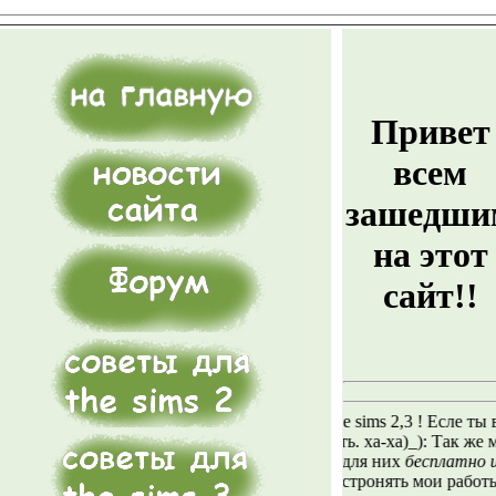
Привет
всем
зашедши
на этот
сайт!!
Привет всем любителям The sims 2,3 ! Есле ты впервые 
Иначе форума тебе не видать. ха-ха)_): Так же можешь 
Все скины, симы и одежда для них
беcплатно и без ре
и всё же не советую распрастронять мои работы))