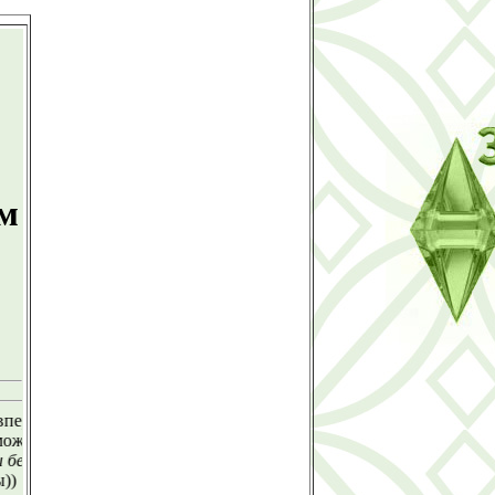
м
на моём сайте, советую зарегестрироваться!!!
оставить своё мнение о сайте
здесь
гистрации