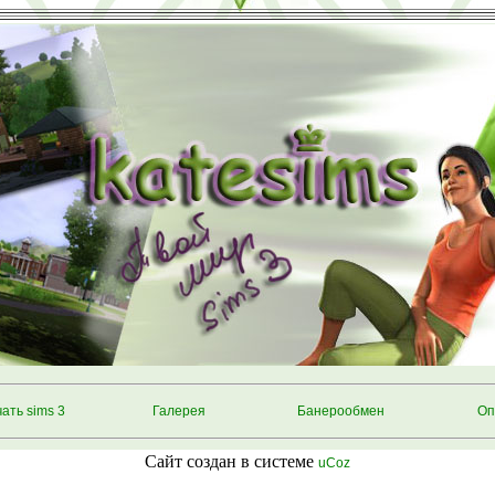
ать sims 3
Галерея
Банерообмен
Оп
Сайт создан в системе
uCoz